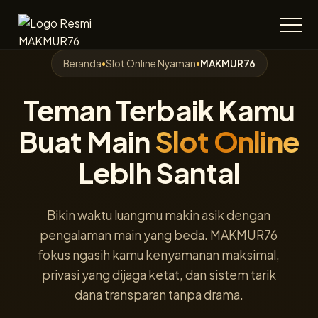
Beranda
•
Slot Online Nyaman
•
MAKMUR76
Teman Terbaik Kamu
Buat Main
Slot Online
Lebih Santai
Bikin waktu luangmu makin asik dengan
pengalaman main yang beda. MAKMUR76
fokus ngasih kamu kenyamanan maksimal,
privasi yang dijaga ketat, dan sistem tarik
dana transparan tanpa drama.