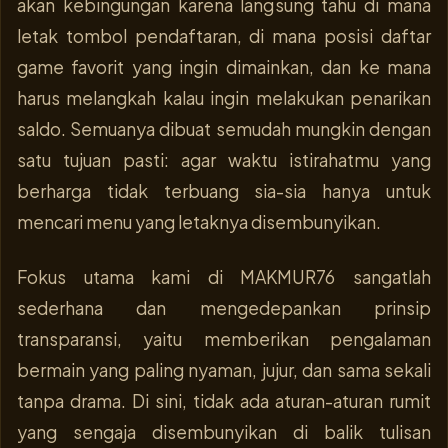
akan kebingungan karena langsung tahu di mana
letak tombol pendaftaran, di mana posisi daftar
game favorit yang ingin dimainkan, dan ke mana
harus melangkah kalau ingin melakukan penarikan
saldo. Semuanya dibuat semudah mungkin dengan
satu tujuan pasti: agar waktu istirahatmu yang
berharga tidak terbuang sia-sia hanya untuk
mencari menu yang letaknya disembunyikan.
Fokus utama kami di MAKMUR76 sangatlah
sederhana dan mengedepankan prinsip
transparansi, yaitu memberikan pengalaman
bermain yang paling nyaman, jujur, dan sama sekali
tanpa drama. Di sini, tidak ada aturan-aturan rumit
yang sengaja disembunyikan di balik tulisan