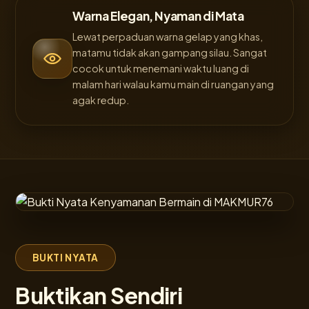
Warna Elegan, Nyaman di Mata
Lewat perpaduan warna gelap yang khas,
matamu tidak akan gampang silau. Sangat
cocok untuk menemani waktu luang di
malam hari walau kamu main di ruangan yang
agak redup.
BUKTI NYATA
Buktikan Sendiri