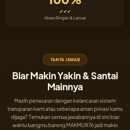
✔✔✔
Akses Ringan & Lancar
TANYA JAWAB
Biar Makin Yakin & Santai
Mainnya
Masih penasaran dengan kelancaran sistem
transparan kami atau seberapa aman privasi kamu
dijaga? Temukan semua jawabannya di sini biar
waktu luangmu bareng MAKMUR76 jadi makin