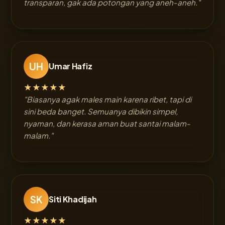
transparan, gak ada potongan yang aneh-aneh."
UH
Umar Hafiz
★★★★★
"Biasanya agak males main karena ribet, tapi di
sini beda banget. Semuanya dibikin simpel,
nyaman, dan kerasa aman buat santai malam-
malam."
SK
Siti Khadijah
★★★★★