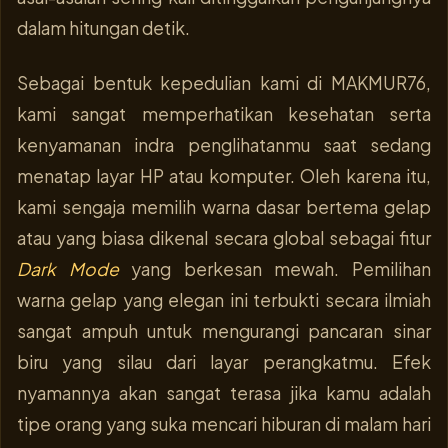
dalam hitungan detik.
Sebagai bentuk kepedulian kami di MAKMUR76,
kami sangat memperhatikan kesehatan serta
kenyamanan indra penglihatanmu saat sedang
menatap layar HP atau komputer. Oleh karena itu,
kami sengaja memilih warna dasar bertema gelap
atau yang biasa dikenal secara global sebagai fitur
Dark Mode
yang berkesan mewah. Pemilihan
warna gelap yang elegan ini terbukti secara ilmiah
sangat ampuh untuk mengurangi pancaran sinar
biru yang silau dari layar perangkatmu. Efek
nyamannya akan sangat terasa jika kamu adalah
tipe orang yang suka mencari hiburan di malam hari