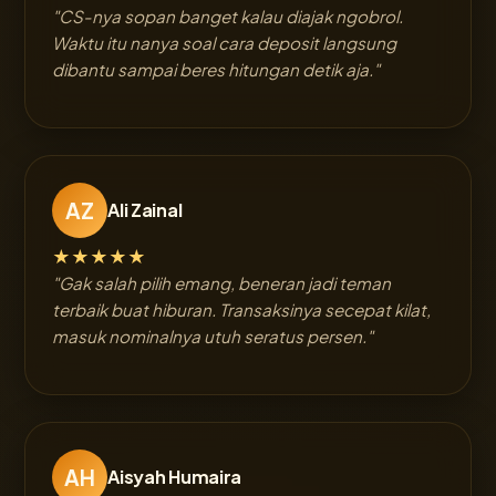
"CS-nya sopan banget kalau diajak ngobrol.
Waktu itu nanya soal cara deposit langsung
dibantu sampai beres hitungan detik aja."
AZ
Ali Zainal
★★★★★
"Gak salah pilih emang, beneran jadi teman
terbaik buat hiburan. Transaksinya secepat kilat,
masuk nominalnya utuh seratus persen."
AH
Aisyah Humaira