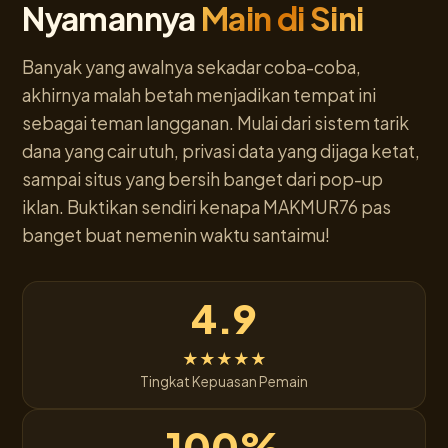
Nyamannya
Main di Sini
Banyak yang awalnya sekadar coba-coba,
akhirnya malah betah menjadikan tempat ini
sebagai teman langganan. Mulai dari sistem tarik
dana yang cair utuh, privasi data yang dijaga ketat,
sampai situs yang bersih banget dari pop-up
iklan. Buktikan sendiri kenapa MAKMUR76 pas
banget buat nemenin waktu santaimu!
4.9
★★★★★
Tingkat Kepuasan Pemain
100%