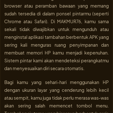
browser atau peramban bawaan yang memang
sudah tersedia di dalam ponsel pintarmu (seperti
Chrome atau Safari). Di MAKMUR76, kamu sama
sekali tidak diwajibkan untuk mengunduh atau
menginstal aplikasi tambahan berbentuk APK yang
sering kali menguras ruang penyimpanan dan
membuat memori HP kamu menjadi kepenuhan.
Sistem pintar kami akan mendeteksi perangkatmu
dan menyesuaikan diri secara otomatis.
Bagi kamu yang sehari-hari menggunakan HP
dengan ukuran layar yang cenderung lebih kecil
atau sempit, kamu juga tidak perlu merasa was-was
akan sering salah memencet tombol menu.