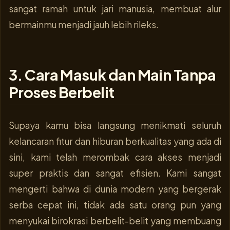
sangat ramah untuk jari manusia, membuat alur
bermainmu menjadi jauh lebih rileks.
3. Cara Masuk dan Main Tanpa
Proses Berbelit
Supaya kamu bisa langsung menikmati seluruh
kelancaran fitur dan hiburan berkualitas yang ada di
sini, kami telah merombak cara akses menjadi
super praktis dan sangat efisien. Kami sangat
mengerti bahwa di dunia modern yang bergerak
serba cepat ini, tidak ada satu orang pun yang
menyukai birokrasi berbelit-belit yang membuang