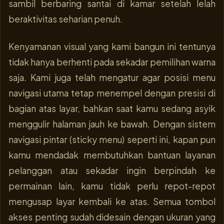
sambil berbaring santai di kamar setelah lelah
beraktivitas seharian penuh.
Kenyamanan visual yang kami bangun ini tentunya
tidak hanya berhenti pada sekadar pemilihan warna
saja. Kami juga telah mengatur agar posisi menu
navigasi utama tetap menempel dengan presisi di
bagian atas layar, bahkan saat kamu sedang asyik
menggulir halaman jauh ke bawah. Dengan sistem
navigasi pintar (sticky menu) seperti ini, kapan pun
kamu mendadak membutuhkan bantuan layanan
pelanggan atau sekadar ingin berpindah ke
permainan lain, kamu tidak perlu repot-repot
mengusap layar kembali ke atas. Semua tombol
akses penting sudah didesain dengan ukuran yang