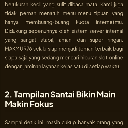
berukuran kecil yang sulit dibaca mata. Kami juga
tidak pernah menaruh menu-menu tipuan yang
hanya membuang-buang kuota internetmu.
Didukung sepenuhnya oleh sistem server internal
yang sangat stabil, aman, dan super ringan,
MAKMUR76 selalu siap menjadi teman terbaik bagi
siapa saja yang sedang mencari hiburan slot online
dengan jaminan layanan kelas satu di setiap waktu.
2. Tampilan Santai Bikin Main
Makin Fokus
Sampai detik ini, masih cukup banyak orang yang